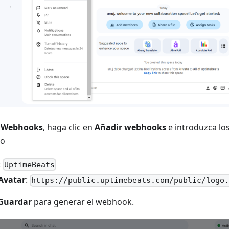
n
Webhooks
, haga clic en
Añadir webhooks
e introduzca lo
jo
:
UptimeBeats
Avatar
:
https://public.uptimebeats.com/public/logo
Guardar
para generar el webhook.