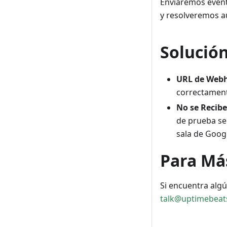
Enviaremos even
y resolveremos au
Solució
URL de Webh
correctamente
No se Recibe
de prueba se
sala de Googl
Para Má
Si encuentra alg
talk@uptimebeat